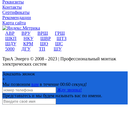
Реквизиты
Контакты
Сертификаты
Рекомендации
Карта сайта
АВР
ВРУ
ВРЩ
ГРЩ
ШКП
НКУ
ШВР
ШТЗ
ШДУ
КРМ
ЩО
ЩС
5000
ДГУ
ТП
ЩУ
ТриА Энерго © 2008 - 2023 | Профессиональный монтаж
электрических систем
Заказать звонок
+
Мы позвоним
вам
в течение 00:
60
секунд!
Жду звонка!
Представьтесь и мы будем называть вас по имени.