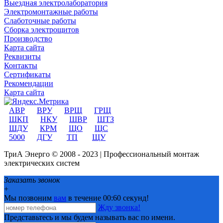
Выездная электролаборатория
Электромонтажные работы
Слаботочные работы
Сборка электрощитов
Производство
Карта сайта
Реквизиты
Контакты
Сертификаты
Рекомендации
Карта сайта
АВР
ВРУ
ВРЩ
ГРЩ
ШКП
НКУ
ШВР
ШТЗ
ШДУ
КРМ
ЩО
ЩС
5000
ДГУ
ТП
ЩУ
ТриА Энерго © 2008 - 2023 | Профессиональный монтаж
электрических систем
Заказать звонок
+
Мы позвоним
вам
в течение 00:
60
секунд!
Жду звонка!
Представьтесь и мы будем называть вас по имени.