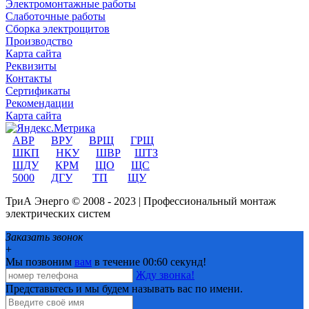
Электромонтажные работы
Слаботочные работы
Сборка электрощитов
Производство
Карта сайта
Реквизиты
Контакты
Сертификаты
Рекомендации
Карта сайта
АВР
ВРУ
ВРЩ
ГРЩ
ШКП
НКУ
ШВР
ШТЗ
ШДУ
КРМ
ЩО
ЩС
5000
ДГУ
ТП
ЩУ
ТриА Энерго © 2008 - 2023 | Профессиональный монтаж
электрических систем
Заказать звонок
+
Мы позвоним
вам
в течение 00:
60
секунд!
Жду звонка!
Представьтесь и мы будем называть вас по имени.