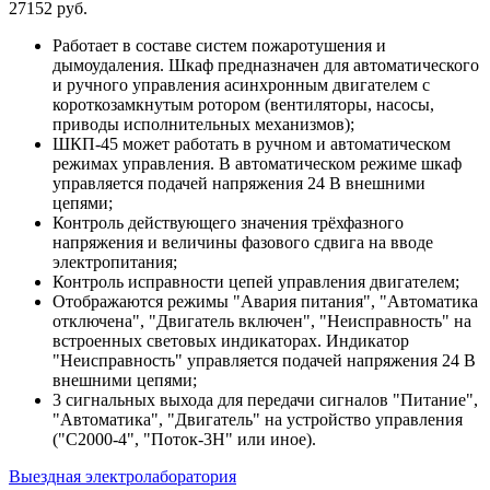
27152 руб.
Работает в составе систем пожаротушения и
дымоудаления. Шкаф предназначен для автоматического
и ручного управления асинхронным двигателем с
короткозамкнутым ротором (вентиляторы, насосы,
приводы исполнительных механизмов);
ШКП-45 может работать в ручном и автоматическом
режимах управления. В автоматическом режиме шкаф
управляется подачей напряжения 24 В внешними
цепями;
Контроль действующего значения трёхфазного
напряжения и величины фазового сдвига на вводе
электропитания;
Контроль исправности цепей управления двигателем;
Отображаются режимы "Авария питания", "Автоматика
отключена", "Двигатель включен", "Неисправность" на
встроенных световых индикаторах. Индикатор
"Неисправность" управляется подачей напряжения 24 В
внешними цепями;
3 сигнальных выхода для передачи сигналов "Питание",
"Автоматика", "Двигатель" на устройство управления
("С2000-4", "Поток-3Н" или иное).
Выездная электролаборатория