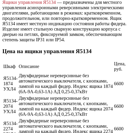
Ящики управления Я5134
— предназначены для местного
управления асинхронными реверсивными электрическими
двигателями, работающими в режимах: кратковременном,
продолжительном, или повторно-кратковременном. Ящик
Я5134 имеет местную индикацию состояния работы фидера.
Изделие имеет стальную сварную конструкцию корпуса с
дверью на петлях, фиксируемой замком, обеспечивающим
степень защиты IР31 или IP54.
Цена на ящики управления Я5134
Цена,
Шкаф
Описание
руб.
Двухфидерные нереверсивные без
Я5134-
автоматического выключателя, с кнопками,
1874
6600
лампой на каждый фидер. Индекс ящика 1874
УХЛ4
(6А-9А-0,63-1А) АД 0,25-0,37кВт
Двухфидерные нереверсивные без
Я5134-
автоматического выключателя, с кнопками,
2074
6600
лампой на каждый фидер. Индекс ящика 2074
УХЛ4
(6А-9А-0,63-1А) АД 0,25-0,37кВт
Двухфидерные нереверсивные без
Я5134-
автоматического выключателя, с кнопками,
2274
6600
лампой на каждый фидер. Индекс ящика 2274