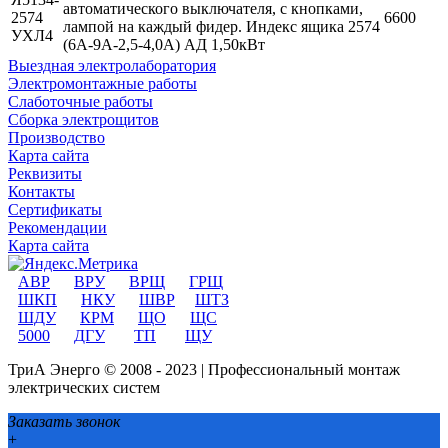
автоматического выключателя, с кнопками,
2574
6600
лампой на каждый фидер. Индекс ящика 2574
УХЛ4
(6А-9А-2,5-4,0А) АД 1,50кВт
Выездная электролаборатория
Электромонтажные работы
Слаботочные работы
Сборка электрощитов
Производство
Карта сайта
Реквизиты
Контакты
Сертификаты
Рекомендации
Карта сайта
АВР
ВРУ
ВРЩ
ГРЩ
ШКП
НКУ
ШВР
ШТЗ
ШДУ
КРМ
ЩО
ЩС
5000
ДГУ
ТП
ЩУ
ТриА Энерго © 2008 - 2023 | Профессиональный монтаж
электрических систем
Заказать звонок
+